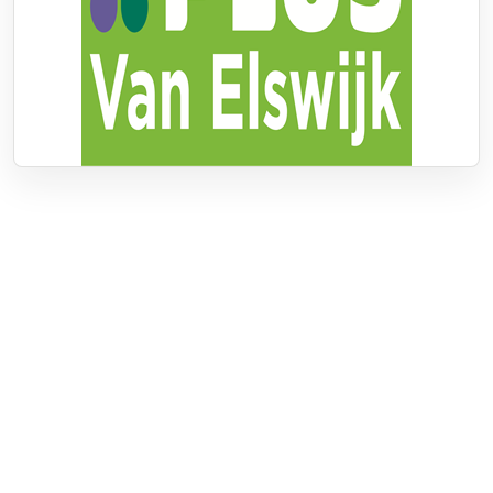
Over RTV Nunspeet
Over ons
Frequenties
Contact
Nieuwstip
Vacatures
Documenten