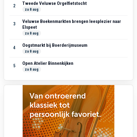
Tweede Veluwse Orgelfietstocht
2
za 8 aug
Veluwse Boekenmarkten brengen leesplezier naar
3
Elspeet
za 8 aug
Oogstmarkt bij Boerderijmuseum
4
za 8 aug
Open Atelier Binnenkijken
5
za 8 aug