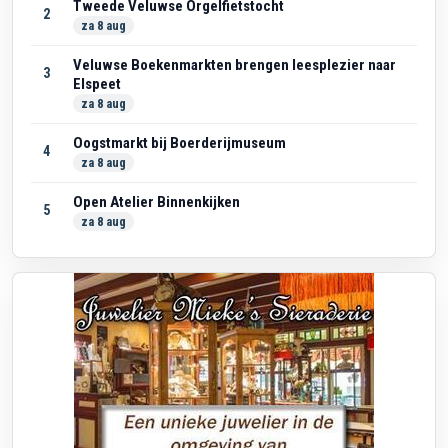
Tweede Veluwse Orgelfietstocht
2
za 8 aug
Veluwse Boekenmarkten brengen leesplezier naar
3
Elspeet
za 8 aug
Oogstmarkt bij Boerderijmuseum
4
za 8 aug
Open Atelier Binnenkijken
5
za 8 aug