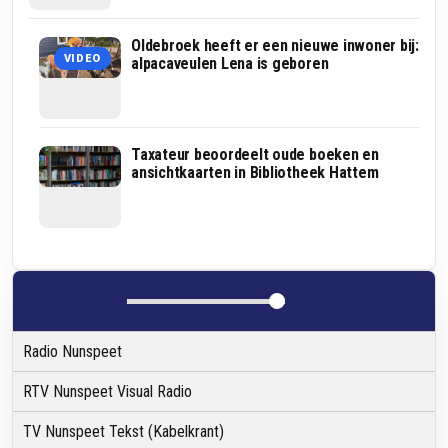
Schaapskudden
Oldebroek heeft er een nieuwe inwoner bij:
VIDEO
hebben
alpacaveulen Lena is geboren
het
zwaar
door
hitte
en
Dragon
Taxateur beoordeelt oude boeken en
droogte:
Welsh
ansichtkaarten in Bibliotheek Hattem
‘Het
Pony
begint
Show
zorgelijk
op
te
8
worden'
augustus
in
Oldebroek
Radio Nunspeet
RTV Nunspeet Visual Radio
TV Nunspeet Tekst (Kabelkrant)