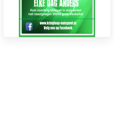
Over RTV Nunspeet
Over ons
Frequenties
Contact
Nieuwstip
Vacatures
Documenten