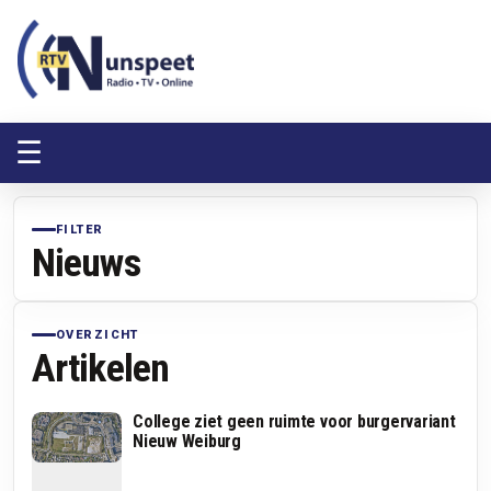
RTV Nunspeet
RTV Nunspeet
☰
FILTER
Nieuws
OVERZICHT
Artikelen
College ziet geen ruimte voor burgervariant
Nieuw Weiburg