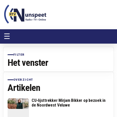
RTV Nunspeet
RTV Nunspeet
☰
FILTER
Het venster
OVERZICHT
Artikelen
CU-lijsttrekker Mirjam Bikker op bezoek in
de Noordwest Veluwe