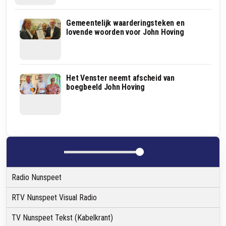
Nieuwe
Gemeentelijk waarderingsteken en
directeur
lovende woorden voor John Hoving
van
Het
Venster
maakt
kennis
Het
Het Venster neemt afscheid van
met
Venster
boegbeeld John Hoving
de
ontvangt
Venstermarkt:
kwaliteitslabel
"Enthousiasme,
Sterk
bevlogenheid
Sociaal
en
Werk:
passie"
“Erg
blij
mee!”
Radio Nunspeet
RTV Nunspeet Visual Radio
TV Nunspeet Tekst (Kabelkrant)