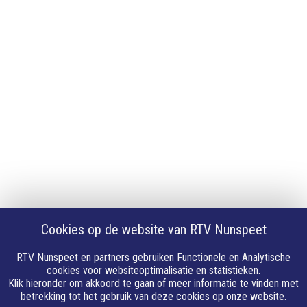
iPhone of iPad app
Android app
Privacy
Cookie instellingen
Privacyverklaring
Algemene voorwaarden
Klachten
Volg Ons
Facebook
X
Cookies op de website van RTV Nunspeet
Youtube
Instagram
RTV Nunspeet en partners gebruiken Functionele en Analytische
Whatsapp
cookies voor websiteoptimalisatie en statistieken.
Klik hieronder om akkoord te gaan of meer informatie te vinden met
Linkedin
betrekking tot het gebruik van deze cookies op onze website.
E-mail