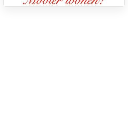
Over RTV Nunspeet
Over ons
Frequenties
Contact
Nieuwstip
Vacatures
Documenten
Adverteren
Adverteren
App downloaden