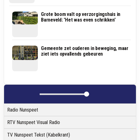
In
Grote boom valt op verzorgingshuis in
deze
Barneveld: 'Het was even schrikken'
binnenstad
kunnen
plekken
tot
wel
Kabinet
Gemeente zet ouderen in beweging, maar
80
moet
ziet iets opvallends gebeuren
graden
dit
worden
jaar
besluiten
over
Lelystad
Airport
Radio Nunspeet
RTV Nunspeet Visual Radio
TV Nunspeet Tekst (Kabelkrant)