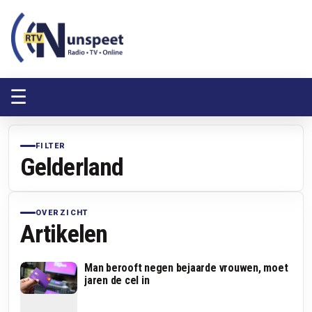
RTV Nunspeet
RTV Nunspeet
☰
FILTER
Gelderland
OVERZICHT
Artikelen
Man berooft negen bejaarde vrouwen, moet
jaren de cel in