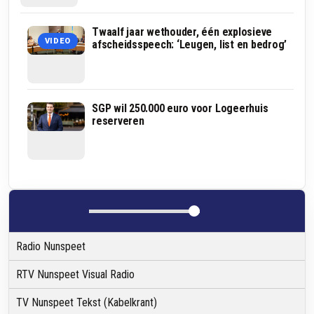
Nieuwe
Twaalf jaar wethouder, één explosieve
VIDEO
coalitie
afscheidsspeech: ‘Leugen, list en bedrog’
Oldebroek
schrapt
LHBTIQ+-
beleid
en
Ja,
SGP wil 250.000 euro voor Logeerhuis
zet
mits!’
reserveren
asielkoers
vormt
op
basis
scherp
van
nieuw
coalitieakkoord
Elburg
Radio Nunspeet
RTV Nunspeet Visual Radio
TV Nunspeet Tekst (Kabelkrant)