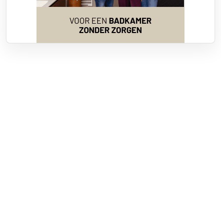
Over RTV Nunspeet
Over ons
Frequenties
Contact
Nieuwstip
Vacatures
Documenten
Adverteren