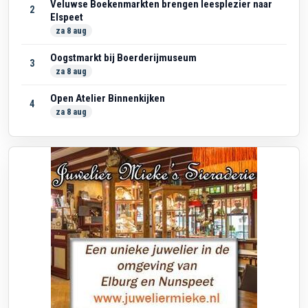
Veluwse Boekenmarkten brengen leesplezier naar
2
Elspeet
za 8 aug
Oogstmarkt bij Boerderijmuseum
3
za 8 aug
Open Atelier Binnenkijken
4
za 8 aug