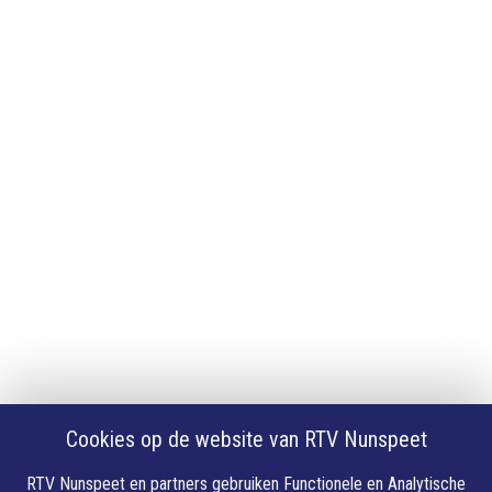
Adverteren
App downloaden
iPhone of iPad app
Android app
Privacy
Cookie instellingen
Privacyverklaring
Algemene voorwaarden
Klachten
Volg Ons
Facebook
X
Cookies op de website van RTV Nunspeet
Youtube
Instagram
RTV Nunspeet en partners gebruiken Functionele en Analytische