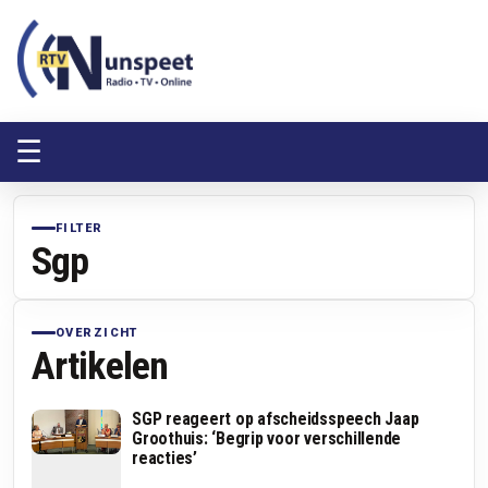
RTV Nunspeet
RTV Nunspeet
☰
FILTER
Sgp
OVERZICHT
Artikelen
SGP reageert op afscheidsspeech Jaap
Groothuis: ‘Begrip voor verschillende
reacties’